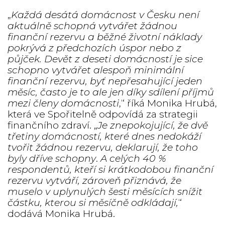
„
Každá desátá domácnost v Česku není
aktuálně schopná vytvářet žádnou
finanční rezervu a běžné životní náklady
pokrývá z předchozích úspor nebo z
půjček. Devět z deseti domácností je sice
schopno vytvářet alespoň minimální
finanční rezervu, byť nepřesahující jeden
měsíc, často je to ale jen díky sdílení příjmů
mezi členy domácnosti
,“ říká Monika Hrubá,
která ve Spořitelně odpovídá za strategii
finančního zdraví. „
Je znepokojující, že dvě
třetiny domácností, které dnes nedokáží
tvořit žádnou rezervu, deklarují, že toho
byly dříve schopny
.
A celých 40 %
respondentů, kteří si krátkodobou finanční
rezervu vytváří, zároveň přiznává, že
muselo v uplynulých šesti měsících snížit
částku, kterou si měsíčně odkládají,
“
dodává Monika Hrubá.