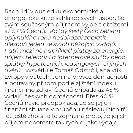
Řada lidí v důsledku ekonomické a
energetické krize sáhla do svých úspor. Se
svým současným příjmem vyjde s obtížemi
až 57 % Čechů.
„Každý šestý Čech během
uplynulého roku nedokázal zaplatit
alespoň jeden ze svých běžných výdajů.
Patří mezi ně například platby za energie,
nájem, telefonní a internetové služby nebo
splátky hypotečních, leasingových či jiných
úvěrů,“
vysvětluje Tomáš Odstrčil, analytik
Evropy v datech. Jen na provoz domácnosti
a potraviny přitom podle zjištění Indexu
finančního zdraví Čechů připadá až 45 %
výdajů českých domácností. Přes 40 %
Čechů navíc předpokládá, že se jejich
finanční situace v průběhu následujících tří
let ještě zhorší, a to zejména proto, že jejich
příjem neporoste tak rychle, jako výdaje.