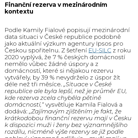
Finanční rezerva v mezinárodním
kontextu
Podle Kamily Fialové popisují mezinárodní
data situaci v České republice podobně
jako aktuální výzkum agentury Ipsos pro
Českou spořitelnu. Z šetření
EU-SILC
z roku
2020 vyplývá, že 7 % českých domácností
nemělo vůbec žádné úspory a z
domácností, které si nějakou rezervu
vytvářely, by 39 % nevydrželo z úspor žít
déle než tři měsíce.
„Situace v České
republice ale byla lepší, než je průměr EU,
kde rezerva zcela chyběla pětině
domácností,“
vysvětluje Kamila Fialová a
dodává:
„Zajímavým zjištěním je fakt, že
krátkodobou finanční rezervu mají v Česku
k dispozici muži i ženy bez významnějšího
rozdílu, nicméně výše rezervy se již podle