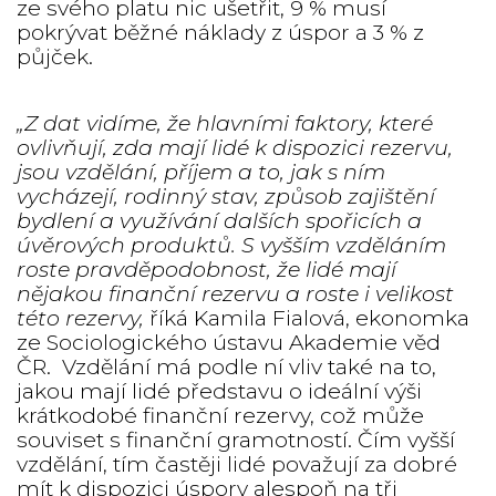
ze svého platu nic ušetřit, 9 % musí
pokrývat běžné náklady z úspor a 3 % z
půjček.
„Z dat vidíme, že hlavními faktory, které
ovlivňují, zda mají lidé k dispozici rezervu,
jsou vzdělání, příjem a to, jak s ním
vycházejí, rodinný stav, způsob zajištění
bydlení a využívání dalších spořicích a
úvěrových produktů. S vyšším vzděláním
roste pravděpodobnost, že lidé mají
nějakou finanční rezervu a roste i velikost
této rezervy,
říká Kamila Fialová, ekonomka
ze Sociologického ústavu Akademie věd
ČR.
Vzdělání má podle ní vliv také na to,
jakou mají lidé představu o ideální výši
krátkodobé finanční rezervy, což může
souviset s finanční gramotností. Čím vyšší
vzdělání, tím častěji lidé považují za dobré
mít k dispozici úspory alespoň na tři