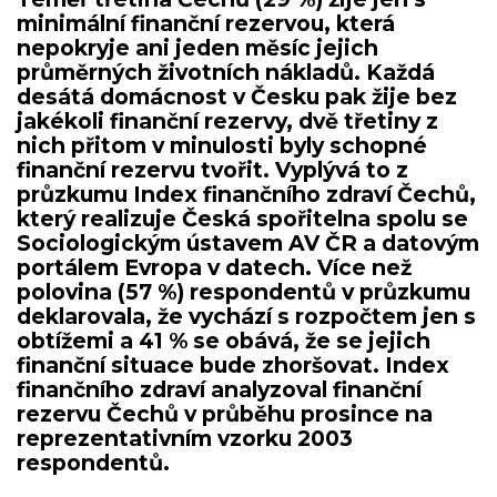
minimální finanční rezervou, která
nepokryje ani jeden měsíc jejich
průměrných životních nákladů. Každá
desátá domácnost v Česku pak žije bez
jakékoli finanční rezervy, dvě třetiny z
nich přitom v minulosti byly schopné
finanční rezervu tvořit. Vyplývá to z
průzkumu Index finančního zdraví Čechů,
který realizuje Česká spořitelna spolu se
Sociologickým ústavem AV ČR a datovým
portálem Evropa v datech. Více než
polovina (57 %) respondentů v průzkumu
deklarovala, že vychází s rozpočtem jen s
obtížemi a 41 % se obává, že se jejich
finanční situace bude zhoršovat. Index
finančního zdraví analyzoval finanční
rezervu Čechů v průběhu prosince na
reprezentativním vzorku 2003
respondentů.