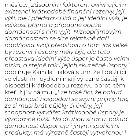
měsíce.
„Zásadním faktorem ovlivňujícím
existenci krátkodobé finanční rezervy, její
výši, ale i představu lidí o její ideální výši, je
velikost příjmu a případné obtíže
domácností s ním vyjít. Nízkopříjmovým
domácnostem se sice relativně daří
naplňovat svoji představu o tom, jak velké
by rezervní úspory měly být, ale tato
představa ideální výše úspor je často velmi
nízká, a stejně tak i jejich skutečné úspory,“
doplňuje Kamila Fialová s tím, že lidé žijící
ve vlastním bydlení mají výrazně častěji k
dispozici krátkodobou rezervu oproti těm,
kteří žijí v nájmu. „
Lze také říci, že pokud
domácnost hospodaří se svými příjmy tak,
že si musí brát půjčky či úvěry, její
schopnost vytvářet krátkodobé úspory je
významně nižší. Na druhou stranu, pokud
domácnost disponuje i jinými spořícími
produkty, má výrazně častěji vytvořenou i