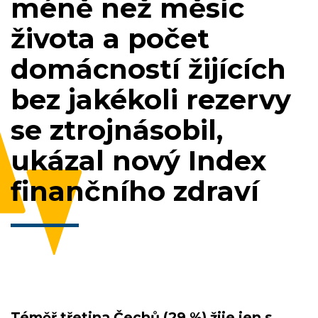
méně než měsíc
života a počet
domácností žijících
bez jakékoli rezervy
se ztrojnásobil,
ukázal nový Index
finančního zdraví
Téměř třetina Čechů (29 %) žije jen s