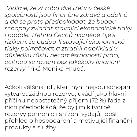
„
Vidíme, že zhruba dvě třetiny české
společnosti jsou finančně zdravé a odolné
a dá se proto předpokládat, že budou
schopny zvládat stávající ekonomické tlaky
i nadále. Třetina Čechů nicméně žije s
rizikem, že budou-li stávající ekonomické
tlaky pokračovat a ztratí-li například v
důsledku růstu nezaměstnanosti práci,
ocitnou se rázem bez jakékoliv finanční
rezervy
,“ říká Monika Hrubá.
Ačkoli většina lidí, kteří nyní nejsou schopni
vytvářet žádnou rezervu, uvádí jako hlavní
příčinu nedostatečný příjem (72 %) řada z
nich předpokládá, že by jim k tvorbě
rezervy pomohlo i snížení výdajů, lepší
přehled o hospodaření a motivující finanční
produkty a služby.