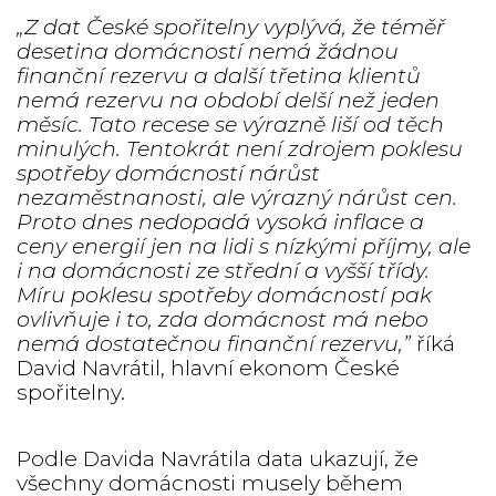
„Z dat České spořitelny vyplývá, že téměř
desetina domácností nemá žádnou
finanční rezervu a další třetina klientů
nemá rezervu na období delší než jeden
měsíc. Tato recese se výrazně liší od těch
minulých. Tentokrát není zdrojem poklesu
spotřeby domácností nárůst
nezaměstnanosti, ale výrazný nárůst cen.
Proto dnes nedopadá vysoká inflace a
ceny energií jen na lidi s nízkými příjmy, ale
i na domácnosti ze střední a vyšší třídy.
Míru poklesu spotřeby domácností pak
ovlivňuje i to, zda domácnost má nebo
nemá dostatečnou finanční rezervu,”
říká
David Navrátil, hlavní ekonom České
spořitelny.
Podle Davida Navrátila data ukazují, že
všechny domácnosti musely během