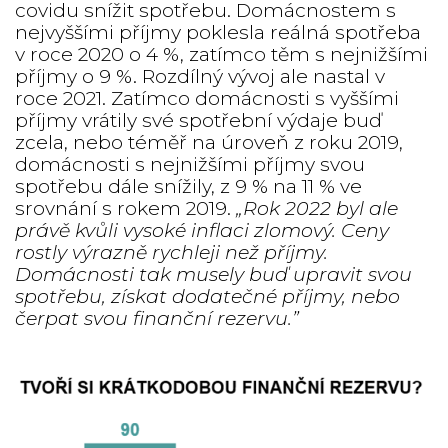
covidu snížit spotřebu. Domácnostem s
nejvyššími příjmy poklesla reálná spotřeba
v roce 2020 o 4 %, zatímco těm s nejnižšími
příjmy o 9 %. Rozdílný vývoj ale nastal v
roce 2021. Zatímco domácnosti s vyššími
příjmy vrátily své spotřební výdaje buď
zcela, nebo téměř na úroveň z roku 2019,
domácnosti s nejnižšími příjmy svou
spotřebu dále snížily, z 9 % na 11 % ve
srovnání s rokem 2019.
„Rok 2022 byl ale
právě kvůli vysoké inflaci zlomový. Ceny
rostly výrazně rychleji než příjmy.
Domácnosti tak musely buď upravit svou
spotřebu, získat dodatečné příjmy, nebo
čerpat svou finanční rezervu.”