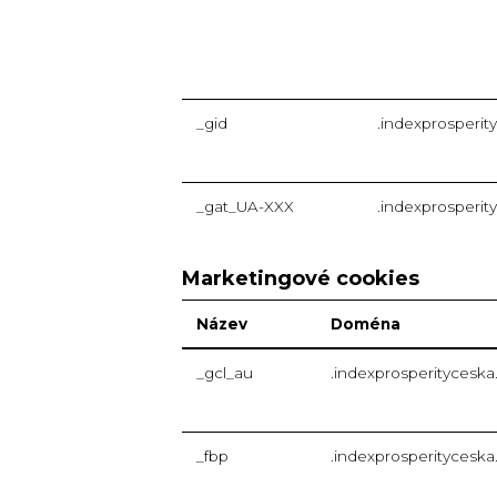
_gid
.indexprosperit
_gat_UA-XXX
.indexprosperit
Marketingové cookies
Název
Doména
_gcl_au
.indexprosperityceska
_fbp
.indexprosperityceska