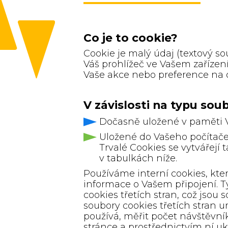
Co je to cookie?
Cookie je malý údaj (textový s
Váš prohlížeč ve Vašem zařízen
Vaše akce nebo preference na
V závislosti na typu so
Dočasně uložené v paměti Va
Uložené do Vašeho počítače,
Trvalé Cookies se vytvářejí
v tabulkách níže.
Používáme interní cookies, kte
informace o Vašem připojení. T
cookies třetích stran, což jso
soubory cookies třetích stran
používá, měřit počet návštěvník
stránce a prostřednictvím ní uk