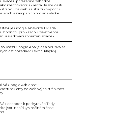
h uživatelů přiřazením náhodně
ko identifikátoru klienta. Je součástí
stránku na webu a slouží k výpočtu
 relacích a kampaních pro analytické
stavuje Google Analytics. Ukládá
nou hodnotu pro každou navštívenou
tání a sledování zobrazení stránek.
 součástí Google Analytics a používá se
ychlost požadavku škrticí klapky).
žívá Google AdSense k
nností reklamy na webových stránkách
by.
ívá Facebook k poskytování řady
ako jsou nabídky v reálném čase
ran.