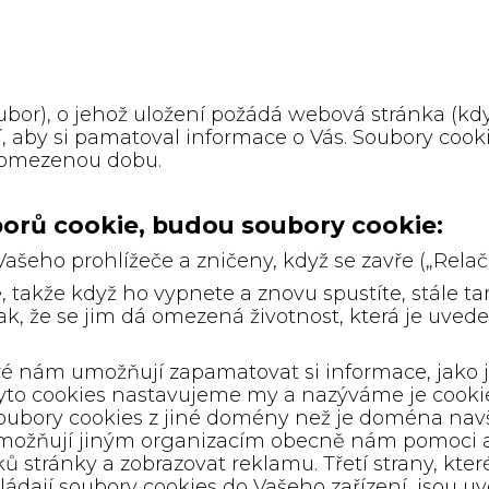
oubor), o jehož uložení požádá webová stránka (kd
í, aby si pamatoval informace o Vás. Soubory cook
 omezenou dobu.
uborů cookie, budou soubory cookie:
šeho prohlížeče a zničeny, když se zavře („Relač
 takže když ho vypnete a znovu spustíte, stále ta
 tak, že se jim dá omezená životnost, která je uve
ré nám umožňují zapamatovat si informace, jako 
yto cookies nastavujeme my a nazýváme je cookie
u soubory cookies z jiné domény než je doména nav
 umožňují jiným organizacím obecně nám pomoci an
ů stránky a zobrazovat reklamu. Třetí strany, kte
ládají soubory cookies do Vašeho zařízení, jsou u