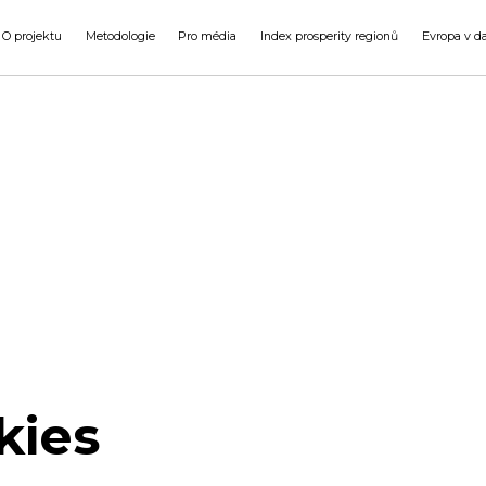
O projektu
Metodologie
Pro média
Index prosperity regionů
Evropa v d
kies