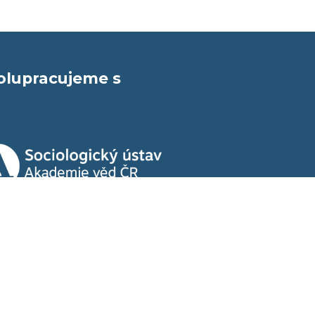
olupracujeme s
© 2026, Evropa v datech
Všechna data poskytujeme