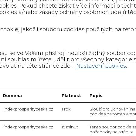
ookies. Pokud chcete získat více informací o těch
cookies a/nebo zásady ochrany osobních údajů těch
cookie, jakož i souborů cookies použitých na tét
u se ve Vašem přístroji neuloží žádný soubor coo
ní souhlas můžete udělit pro všechny kategorie s
dvolat na této stránce zde –
Nastavení cookies
.
Doména
Platnost
Popis
.indexprosperityceska.cz
1 rok
Slouží pro uchování na
cookies na tomto web
.indexprosperityceska.cz
15 minut
Tento soubor cookie se
požadavky na stránky.