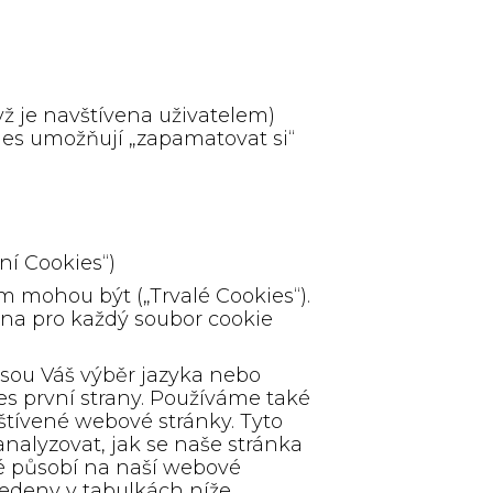
yž je navštívena uživatelem)
ies umožňují „zapamatovat si“
ní Cookies“)
m mohou být („Trvalé Cookies“).
dena pro každý soubor cookie
jsou Váš výběr jazyka nebo
s první strany. Používáme také
štívené webové stránky. Tyto
alyzovat, jak se naše stránka
ré působí na naší webové
vedeny v tabulkách níže