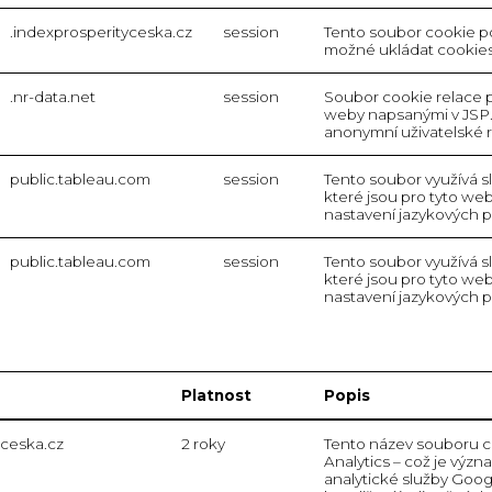
.indexprosperityceska.cz
session
Tento soubor cookie po
možné ukládat cookies
.nr-data.net
session
Soubor cookie relace 
weby napsanými v JSP.
anonymní uživatelské 
public.tableau.com
session
Tento soubor využívá s
které jsou pro tyto web
nastavení jazykových p
public.tableau.com
session
Tento soubor využívá s
které jsou pro tyto web
nastavení jazykových p
Platnost
Popis
yceska.cz
2 roky
Tento název souboru co
Analytics – což je výz
analytické služby Goog