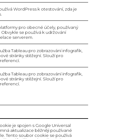
užívá WordPress k otestování, zda je
.
platformy pro obecné účely, používaný
 Obvykle se používá k udržování
relace serverem.
lužba Tableau pro zobrazování infografik,
ové stránky stěžejní. Slouží pro
referencí.
lužba Tableau pro zobrazování infografik,
ové stránky stěžejní. Slouží pro
referencí.
okie je spojen s Google Universal
namná aktualizace běžněji používané
le. Tento soubor cookie se používá