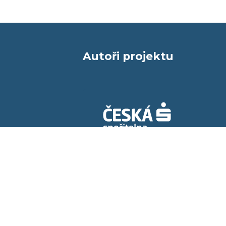
Autoři projektu
Kontakt pro média
adela.vesela@dfmg.cz