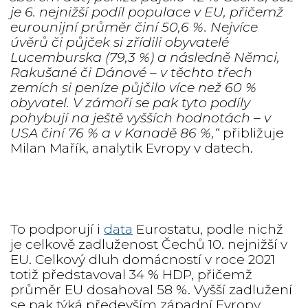
je 6. nejnižší podíl populace v EU, přičemž
eurounijní průměr činí 50,6 %. Nejvíce
úvěrů či půjček si zřídili obyvatelé
Lucemburska (79,3 %) a následně Němci,
Rakušané či Dánové – v těchto třech
zemích si peníze půjčilo více než 60 %
obyvatel. V zámoří se pak tyto podíly
pohybují na ještě vyšších hodnotách – v
USA činí 76 % a v Kanadě 86 %,“
přibližuje
Milan Mařík, analytik Evropy v datech.
To podporují i
data
Eurostatu, podle nichž
je celkově zadluženost Čechů 10. nejnižší v
EU. Celkový dluh domácností v roce 2021
totiž představoval 34 % HDP, přičemž
průměr EU dosahoval 58 %. Vyšší zadlužení
se pak týká především západní Evropy,