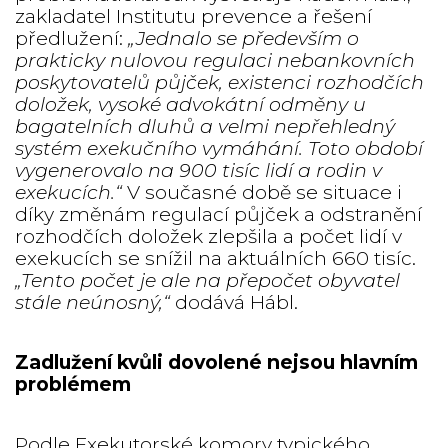
zakladatel Institutu prevence a řešení
předlužení:
„Jednalo se především o
prakticky nulovou regulaci nebankovních
poskytovatelů půjček, existenci rozhodčích
doložek, vysoké advokátní odměny u
bagatelních dluhů a velmi nepřehledný
systém exekučního vymáhání. Toto období
vygenerovalo na 900 tisíc lidí a rodin v
exekucích.“
V současné době se situace i
díky změnám regulací půjček a odstranění
rozhodčích doložek zlepšila a počet lidí v
exekucích se snížil na aktuálních 660 tisíc.
„Tento počet je ale na přepočet obyvatel
stále neúnosný,“
dodává Hábl.
Zadlužení kvůli dovolené nejsou hlavním
problémem
Podle Exekutorské komory typického