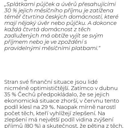
„Splátkami půjček a úvěrů přesahujícími
30 % jejich měsíčního příjmu je zatížena
téměř čtvrtina českých domácností, které
mají nějaký úvěr nebo půjčku. A dokonce
každá čtvrtá domácnost z těch
zadlužených má obtíže vyjít se svým
příjmem nebo je ve zpoždění s
pravidelnými měsíčními platbami.“
Stran své finanční situace jsou lidé
nicméně optimističtější. Zatímco v dubnu
35 % Čechů předpokládalo, že se jejich
ekonomická situace zhorší, v červnu tento
podíl klesl na 29 %. Naopak mírně narostl
počet těch, kteří vyhlížejí zlepšení. Na
zlepšení má největší podíl vidina zvýšení
příjmů (80 %) a skutečnost, že pětina z těch,