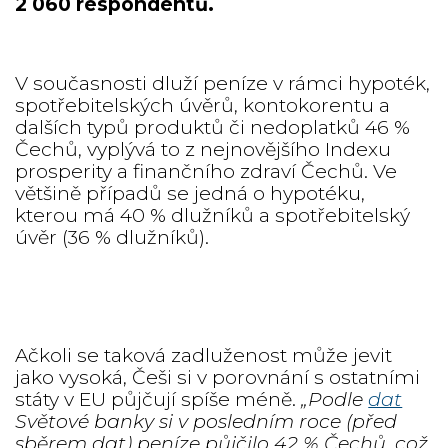
2 060 respondentů.
V současnosti dluží peníze v rámci hypoték,
spotřebitelských úvěrů, kontokorentu a
dalších typů produktů či nedoplatků 46 %
Čechů, vyplývá to z nejnovějšího Indexu
prosperity a finančního zdraví Čechů. Ve
většině případů se jedná o hypotéku,
kterou má 40 % dlužníků a spotřebitelský
úvěr (36 % dlužníků).
Ačkoli se taková zadluženost může jevit
jako vysoká, Češi si v porovnání s ostatními
státy v EU půjčují spíše méně.
„Podle
dat
Světové banky si v posledním roce (před
sběrem dat) peníze půjčilo 42 % Čechů, což