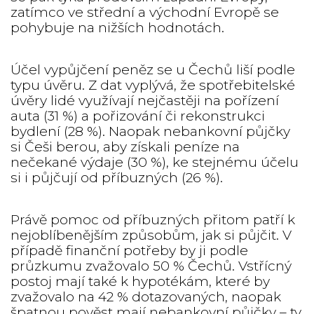
zatímco ve střední a východní Evropě se
pohybuje na nižších hodnotách.
Účel vypůjčení peněz se u Čechů liší podle
typu úvěru. Z dat vyplývá, že spotřebitelské
úvěry lidé využívají nejčastěji na pořízení
auta (31 %) a pořizování či rekonstrukci
bydlení (28 %). Naopak nebankovní půjčky
si Češi berou, aby získali peníze na
nečekané výdaje (30 %), ke stejnému účelu
si i půjčují od příbuzných (26 %).
Právě pomoc od příbuzných přitom patří k
nejoblíbenějším způsobům, jak si půjčit. V
případě finanční potřeby by ji podle
průzkumu zvažovalo 50 % Čechů. Vstřícný
postoj mají také k hypotékám, které by
zvažovalo na 42 % dotazovaných, naopak
špatnou pověst mají nebankovní půjčky – ty