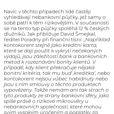
Navíc v těchto případech lidé častěji
vyhledávají nebankovní půjčky, jež samy o
sobě patří k těm rizikovějším. V současnosti
se na tento typ půjčky spoléhá 12 % českých
dlužníků. Jak přibližuje David Šmejkal,
ředitel Poradny při finanční tísni:
„Například
kontokorent stejně jako kreditní karta,
které se dají použít k vykrytí nečekaných
výdajů, jsou záležitostí bank a bankovních
metod k rozeznávání bonity klientů. V
případě, kdy klient překračuje nějaká
bonitní kritéria, tak mu buď ‚kreditka‘, nebo
kontokorent nejsou vůbec nabídnuty nebo
jsou s ním smlouvy o těchto produktech
vypovězeny. Takže nemám ani tak strach o
tyto produkty ze strany bankovní sféry, jako
spíše právě o rizikové mikroúvěry u
nebankovních společností, které mohou
svým vysokým úročením a poplatky za