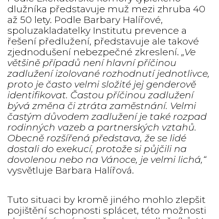
dlužníka představuje muž mezi zhruba 40
až 50 lety. Podle Barbary Halířové,
spoluzakladatelky Institutu prevence a
řešení předlužení, představuje ale takové
zjednodušení nebezpečné zkreslení.
„Ve
většině případů není hlavní příčinou
zadlužení izolované rozhodnutí jednotlivce,
proto je často velmi složité jej genderově
identifikovat. Častou příčinou zadlužení
bývá změna či ztráta zaměstnání. Velmi
častým důvodem zadlužení je také rozpad
rodinných vazeb a partnerských vztahů.
Obecně rozšířená představa, že se lidé
dostali do exekucí, protože si půjčili na
dovolenou nebo na Vánoce, je velmi lichá,“
vysvětluje Barbara Halířová.
Tuto situaci by kromě jiného mohlo zlepšit
pojištění schopnosti splácet, této možnosti