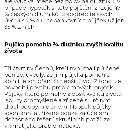
ale využívá méně než polovina dlužníků. V
případě hypoték si toto pojištění zřizuje 47
% českých dlužníků, u spotřebitelských
úvěrů 44 % a u nebankovních půjček už jen
35 % z nich.
Půjčka pomohla ¾ dlužníků zvýšit kvalitu
života
Tři čtvrtiny Čechů, kteří nyní mají půjčené
peníze, uvedly, že jim půjčka pomohla
splnit jejich přání či zlepšit život. Z toho lze
odvodit i povahu problémových půjček.
Půjčky, které pomohly zlepšit kvalitu života,
jsou ty promyšlené a zřízené s určitým
dlouhodobým plánem. Naopak půjčky
spontánní a zřízené pouze za účelem
dočasného řešení aktuálních potíží lze
vnímat jako problematické.