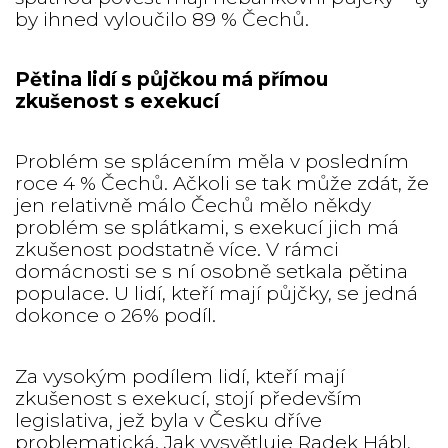
by ihned vyloučilo 89 % Čechů.
Pětina lidí s půjčkou má přímou
zkušenost s exekucí
Problém se splácením měla v posledním
roce 4 % Čechů. Ačkoli se tak může zdát, že
jen relativně málo Čechů mělo někdy
problém se splátkami, s exekucí jich má
zkušenost podstatně více. V rámci
domácnosti se s ní osobně setkala pětina
populace. U lidí, kteří mají půjčky, se jedná
dokonce o 26% podíl.
Za vysokým podílem lidí, kteří mají
zkušenost s exekucí, stojí především
legislativa, jež byla v Česku dříve
problematická. Jak vysvětluje Radek Hábl,