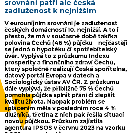
srovnání patří ale česká
zadluženost k nejnižším
V eurounijním srovnání je zadluženost
českých domácností 10. nejnižší. A to i
přesto, že má v současné době takřka
polovina Čechů (46 %) půjčku – nejčastěji
se jedná o hypotéku či spotřebitelský
úvěr. Vyplývá to z průzkumu Indexu
prosperity a finančního zdraví Čechů,
který společně realizují Česká spořitelna,
datový portál Evropa v datech a
Sociologický ústav AV ČR. Z průzkumu
dále vyplývá, že přibližně 75 % Čechů
pomohla půjčka splnit přání či zlepšit
kvalitu života. Naopak problém se
splácením měla v posledním roce 4 %
dlužníků, třetina z nich pak řešila situaci
novou půjčkou. Průzkum zajistila
agentura IPSOS v červnu 2023 na vzorku