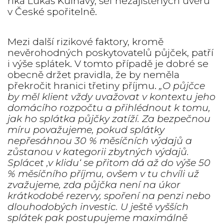
říká Lukáš Kulhavý, šéf nezajištěných úvěrů
v České spořitelně.
Mezi další rizikové faktory, kromě
nevěrohodných poskytovatelů půjček, patří
i výše splátek. V tomto případě je dobré se
obecně držet pravidla, že by neměla
překročit hranici třetiny příjmu.
„O půjčce
by měl klient vždy uvažovat v kontextu jeho
domácího rozpočtu a přihlédnout k tomu,
jak ho splátka půjčky zatíží. Za bezpečnou
míru považujeme, pokud splátky
nepřesáhnou 30 % měsíčních výdajů a
zůstanou v kategorii zbytných výdajů.
Splácet ‚v klidu‘ se přitom dá až do výše 50
% měsíčního příjmu, ovšem v tu chvíli už
zvažujeme, zda půjčka není na úkor
krátkodobé rezervy, spoření na penzi nebo
dlouhodobých investic. U ještě vyšších
splátek pak postupujeme maximálně