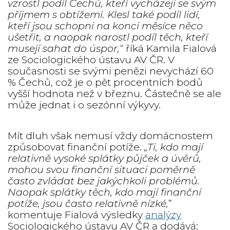
vzrostl podíl Čechů, kteří vycházejí se svým
příjmem s obtížemi. Klesl také podíl lidí,
kteří jsou schopni na konci měsíce něco
ušetřit, a naopak narostl podíl těch, kteří
musejí sahat do úspor,
“ říká Kamila Fialová
ze Sociologického ústavu AV ČR. V
současnosti se svými penězi nevychází 60
% Čechů, což je o pět procentních bodů
vyšší hodnota než v březnu. Částečně se ale
může jednat i o sezónní výkyvy.
Mít dluh však nemusí vždy domácnostem
způsobovat finanční potíže.
„Ti, kdo mají
relativně vysoké splátky půjček a úvěrů,
mohou svou finanční situaci poměrně
často zvládat bez jakýchkoli problémů.
Naopak splátky těch, kdo mají finanční
potíže, jsou často relativně nízké,
”
komentuje Fialová výsledky
analýzy
Sociologického ústavu AV ČR a dodává: