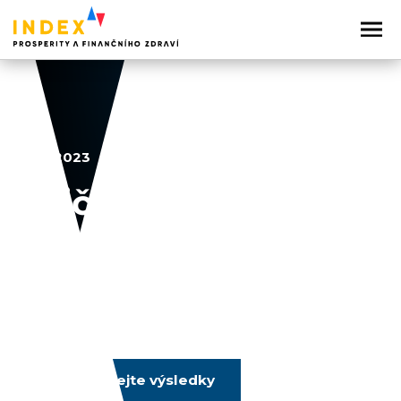
19. 9. 2023
Půjčky a úvěry
Sdílejte článek
Prozkoumejte výsledky