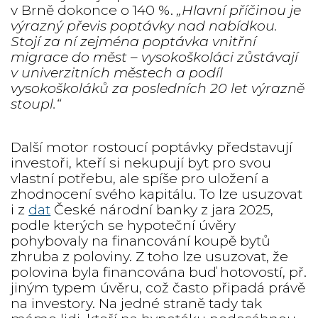
v Brně dokonce o 140 %.
„Hlavní příčinou je
výrazný převis poptávky nad nabídkou.
Stojí za ní zejména poptávka vnitřní
migrace do měst – vysokoškoláci zůstávají
v univerzitních městech a podíl
vysokoškoláků za posledních 20 let výrazně
stoupl.“
Další motor rostoucí poptávky představují
investoři, kteří si nekupují byt pro svou
vlastní potřebu, ale spíše pro uložení a
zhodnocení svého kapitálu. To lze usuzovat
i z
dat
České národní banky z jara 2025,
podle kterých se hypoteční úvěry
pohybovaly na financování koupě bytů
zhruba z poloviny. Z toho lze usuzovat, že
polovina byla financována buď hotovostí, př.
jiným typem úvěru, což často připadá právě
na investory. Na jedné straně tady tak