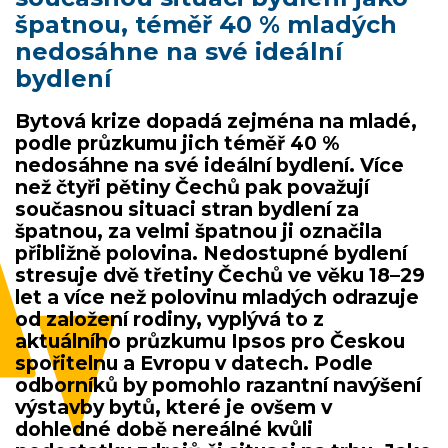
špatnou, téměř 40 % mladých
nedosáhne na své ideální
bydlení
Bytová krize dopadá zejména na mladé,
podle průzkumu jich téměř 40 %
nedosáhne na své ideální bydlení. Více
než čtyři pětiny Čechů pak považují
současnou situaci stran bydlení za
špatnou, za velmi špatnou ji označila
přibližně polovina. Nedostupné bydlení
stresuje dvě třetiny Čechů ve věku 18–29
let a více než polovinu mladých odrazuje
od založení rodiny, vyplývá to z
aktuálního průzkumu Ipsos pro Českou
spořitelnu a Evropu v datech. Podle
odborníků by pomohlo razantní navýšení
výstavby bytů, které je ovšem v
dohledné době nereálné kvůli