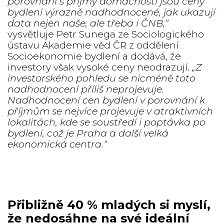
porovnání s příjmy domácností jsou ceny
bydlení výrazně nadhodnocené, jak ukazují
data nejen naše, ale třeba i ČNB,“
vysvětluje Petr Sunega ze Sociologického
ústavu Akademie věd ČR z oddělení
Socioekonomie bydlení a dodává, že
investory však vysoké ceny neodrazují.
„Z
investorského pohledu se nicméně toto
nadhodnocení příliš neprojevuje.
Nadhodnocení cen bydlení v porovnání k
příjmům se nejvíce projevuje v atraktivních
lokalitách, kde se soustředí i poptávka po
bydlení, což je Praha a další velká
ekonomická centra.“
Přibližně 40 % mladých si myslí,
že nedosáhne na své ideální