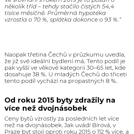
několik tříd – tehdy stačilo čistých 54,4
tisíce měsíčně. Průměrná hypotéka
vzrostla o 70 %, splátka dokonce o 93 %.“
Naopak třetina Čechů v průzkumu uvedla,
že již své ideální bydlení má. Tento podíl je
pak vyšší ve věkové kategorii 30–65 let, kde
dosahuje 38 %. U mladých Čechů do třiceti
tento podíl vychází na propastných 8 %.
Od roku 2015 byty zdražily na
více než dvojnásobek
Ceny bytů vzrostly za posledních let více
než na dvojnásobek. Jak uvádí Bírová, v
Praze byt stojí oproti roku 2015 o 112 % více, a