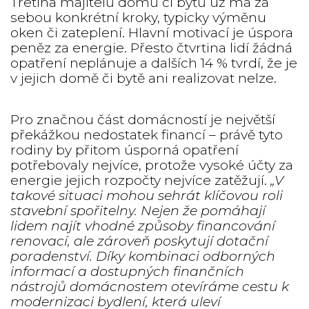
Třetina majitelů domů či bytů už má za
sebou konkrétní kroky, typicky výměnu
oken či zateplení. Hlavní motivací je úspora
peněz za energie. Přesto čtvrtina lidí žádná
opatření neplánuje a dalších 14 % tvrdí, že je
v jejich domě či bytě ani realizovat nelze.
Pro značnou část domácností je největší
překážkou nedostatek financí – právě tyto
rodiny by přitom úsporná opatření
potřebovaly nejvíce, protože vysoké účty za
energie jejich rozpočty nejvíce zatěžují.
„V
takové situaci mohou sehrát klíčovou roli
stavební spořitelny. Nejen že pomáhají
lidem najít vhodné způsoby financování
renovací, ale zároveň poskytují dotační
poradenství. Díky kombinaci odborných
informací a dostupných finančních
nástrojů domácnostem otevíráme cestu k
modernizaci bydlení, která uleví