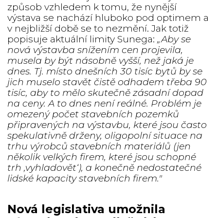
způsob vzhledem k tomu, že nynější
výstava se nachází hluboko pod optimem a
v nejbližší době se to nezmění. Jak totiž
popisuje aktuální limity Sunega:
„Aby se
nová výstavba snížením cen projevila,
musela by být násobně vyšší, než jaká je
dnes. Tj. místo dnešních 30 tisíc bytů by se
jich muselo stavět čistě odhadem třeba 90
tisíc, aby to mělo skutečně zásadní dopad
na ceny. A to dnes není reálné. Problém je
omezený počet stavebních pozemků
připravených na výstavbu, které jsou často
spekulativně drženy, oligopolní situace na
trhu výrobců stavebních materiálů (jen
několik velkých firem, které jsou schopné
trh ‚vyhladovět‘), a konečně nedostatečné
lidské kapacity stavebních firem.″
Nová legislativa umožnila