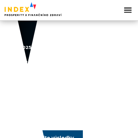
23. 9. 2025
Dostupnost
bydlení pro mladé
Sdílejte článek
Prozkoumejte výsledky