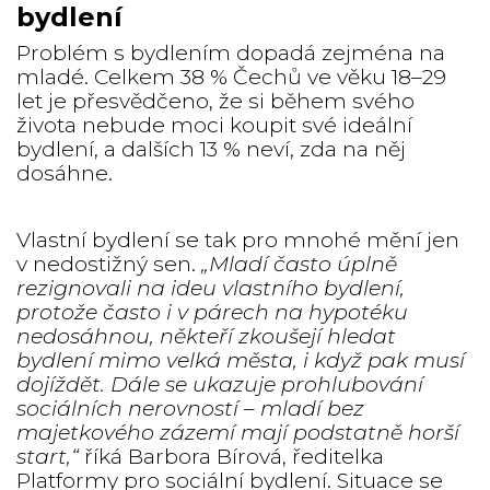
bydlení
Problém s bydlením dopadá zejména na
mladé. Celkem 38 % Čechů ve věku 18–29
let je přesvědčeno, že si během svého
života nebude moci koupit své ideální
bydlení, a dalších 13 % neví, zda na něj
dosáhne.
Vlastní bydlení se tak pro mnohé mění jen
v nedostižný sen.
„Mladí často úplně
rezignovali na ideu vlastního bydlení,
protože často i v párech na hypotéku
nedosáhnou, někteří zkoušejí hledat
bydlení mimo velká města, i když pak musí
dojíždět. Dále se ukazuje prohlubování
sociálních nerovností – mladí bez
majetkového zázemí mají podstatně horší
start,“
říká Barbora Bírová, ředitelka
Platformy pro sociální bydlení. Situace se