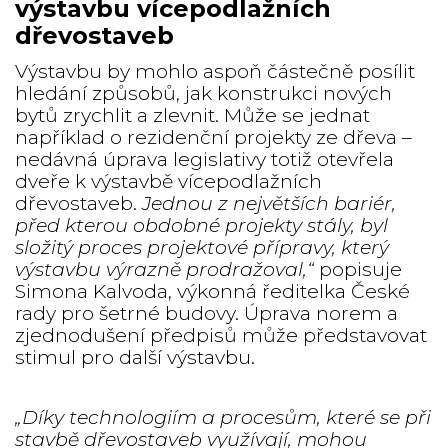
výstavbu vícepodlažních
dřevostaveb
Výstavbu by mohlo aspoň částečně posílit
hledání způsobů, jak konstrukci nových
bytů zrychlit a zlevnit. Může se jednat
například o rezidenční projekty ze dřeva –
nedávná úprava legislativy totiž otevřela
dveře k výstavbě vícepodlažních
dřevostaveb.
Jednou z největších bariér,
před kterou obdobné projekty stály, byl
složitý proces projektové přípravy, který
výstavbu výrazně prodražoval,“
popisuje
Simona Kalvoda, výkonná ředitelka České
rady pro šetrné budovy. Úprava norem a
zjednodušení předpisů může představovat
stimul pro další výstavbu.
„Díky technologiím a procesům, které se při
stavbě dřevostaveb využívají, mohou