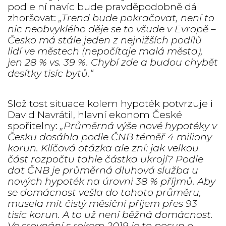
podle ní navíc bude pravděpodobně dál
zhoršovat:
„Trend bude pokračovat, není to
nic neobvyklého děje se to všude v Evropě –
Česko má stále jeden z nejnižších podílů
lidí ve městech (nepočítaje malá města),
jen 28 % vs. 39 %. Chybí zde a budou chybět
desítky tisíc bytů.“
Složitost situace kolem hypoték potvrzuje i
David Navrátil, hlavní ekonom České
spořitelny:
„Průměrná výše nové hypotéky v
Česku dosáhla podle ČNB téměř 4 miliony
korun. Klíčová otázka ale zní: jak velkou
část rozpočtu tahle částka ukrojí? Podle
dat ČNB je průměrná dluhová služba u
nových hypoték na úrovni 38 % příjmů. Aby
se domácnost vešla do tohoto průměru,
musela mít čistý měsíční příjem přes 93
tisíc korun. A to už není běžná domácnost.
Ve srovnání s rokem 2019 je to posun o