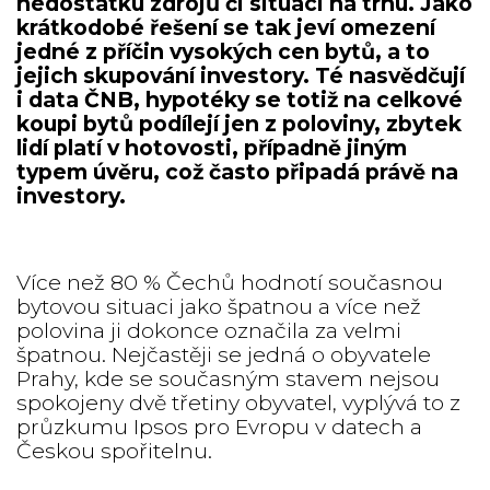
nedostatku zdrojů či situaci na trhu. Jako
krátkodobé řešení se tak jeví omezení
jedné z příčin vysokých cen bytů, a to
jejich skupování investory. Té nasvědčují
i data ČNB, hypotéky se totiž na celkové
koupi bytů podílejí jen z poloviny, zbytek
lidí platí v hotovosti, případně jiným
typem úvěru, což často připadá právě na
investory.
Více než 80 % Čechů hodnotí současnou
bytovou situaci jako špatnou a více než
polovina ji dokonce označila za velmi
špatnou. Nejčastěji se jedná o obyvatele
Prahy, kde se současným stavem nejsou
spokojeny dvě třetiny obyvatel, vyplývá to z
průzkumu Ipsos pro Evropu v datech a
Českou spořitelnu.