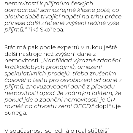
nemovitostí k příjmům českých
domácností samozřejmě klesne poté, co
dlouhodobě trvající napětí na trhu práce
přinese další zřetelné zvýšení reálné výše
příjmů,“
říká Skořepa.
Stát má pak podle expertů v rukou ještě
další nástroje než zvýšení daně z
nemovitosti.
„Například výrazné zdanění
krátkodobých pronájmů, omezení
spekulativních prodejů, třeba zrušením
časového testu pro osvobození od daně z
příjmů, znovuzavedení daně z převodu
nemovitostí apod. Je známým faktem, že
pokud jde o zdanění nemovitostí, je ČR
rovněž na chvostu zemí OECD,″
doplňuje
Sunega.
V současnosti se jedná o realističtější