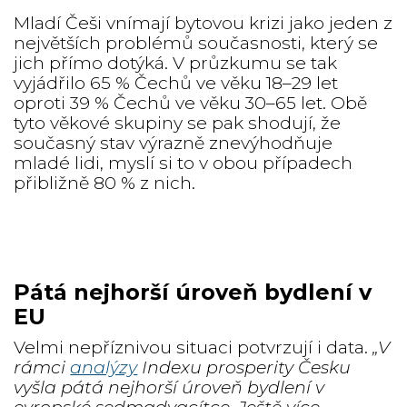
Mladí Češi vnímají bytovou krizi jako jeden z
největších problémů současnosti, který se
jich přímo dotýká. V průzkumu se tak
vyjádřilo 65 % Čechů ve věku 18–29 let
oproti 39 % Čechů ve věku 30–65 let. Obě
tyto věkové skupiny se pak shodují, že
současný stav výrazně znevýhodňuje
mladé lidi, myslí si to v obou případech
přibližně 80 % z nich.
Pátá nejhorší úroveň bydlení v
EU
Velmi nepříznivou situaci potvrzují i data.
„V
rámci
analýzy
Indexu prosperity Česku
vyšla pátá nejhorší úroveň bydlení v