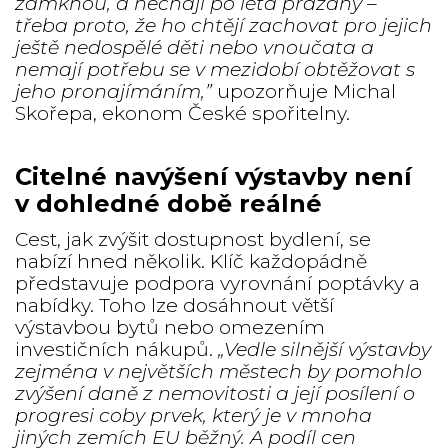
zamknou, a nechají po léta prázdný –
třeba proto, že ho chtějí zachovat pro jejich
ještě nedospělé děti nebo vnoučata a
nemají potřebu se v mezidobí obtěžovat s
jeho pronajímáním,”
upozorňuje Michal
Skořepa, ekonom České spořitelny.
Citelné navýšení výstavby není
v dohledné době reálné
Cest, jak zvýšit dostupnost bydlení, se
nabízí hned několik. Klíč každopádně
představuje podpora vyrovnání poptávky a
nabídky. Toho lze dosáhnout větší
výstavbou bytů nebo omezením
investičních nákupů.
„Vedle silnější výstavby
zejména v největších městech by pomohlo
zvýšení daně z nemovitosti a její posílení o
progresi coby prvek, který je v mnoha
jiných zemích EU běžný. A podíl cen