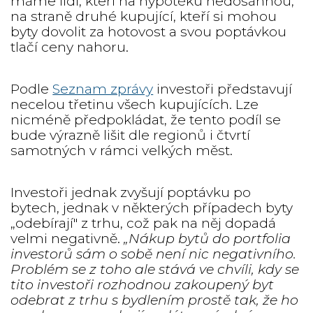
máme lidi, kteří na hypotéku nedosáhnou,
na straně druhé kupující, kteří si mohou
byty dovolit za hotovost a svou poptávkou
tlačí ceny nahoru.
Podle
Seznam zprávy
investoři představují
necelou třetinu všech kupujících. Lze
nicméně předpokládat, že tento podíl se
bude výrazně lišit dle regionů i čtvrtí
samotných v rámci velkých měst.
Investoři jednak zvyšují poptávku po
bytech, jednak v některých případech byty
„odebírají″ z trhu, což pak na něj dopadá
velmi negativně.
„Nákup bytů do portfolia
investorů sám o sobě není nic negativního.
Problém se z toho ale stává ve chvíli, kdy se
tito investoři rozhodnou zakoupený byt
odebrat z trhu s bydlením prostě tak, že ho