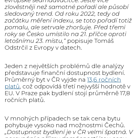
evropské sedmadvacítce. Ještě více
zlověstněji než samotné pořadí ale působí
sledovaný trend. Od roku 2022, tedy od
začátku měření indexu, se toto pořadí totiž
pomalu, ale setrvale zhoršuje. Před třemi
roky se Česko umístilo na 21. příčce oproti
letošnímu 23. místu,“
popisuje Tomáš
Odstrčil z Evropy v datech.
Jeden z největších problémů dle analýzy
představuje finanční dostupnost bydlení.
Průměrný byt v ČR vyjde na
13,6 ročních
platů
, což odpovídá třetí nejvyšší hodnotě v
EU. V Praze pak bydlení stojí průměrně 17,8
ročních platů.
V mnohých případech se tak cena bytu
pohybuje vysoko nad možnostmi Čechů.
„Dostupnost bydlení je v ČR velmi špatná. V